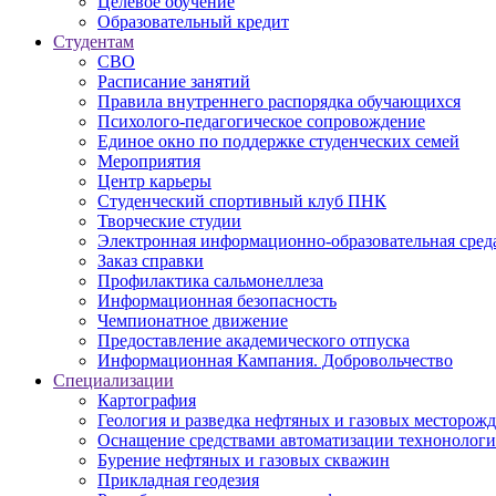
Целевое обучение
Образовательный кредит
Студентам
СВО
Расписание занятий
Правила внутреннего распорядка обучающихся
Психолого-педагогическое сопровождение
Единое окно по поддержке студенческих семей
Мероприятия
Центр карьеры
Студенческий спортивный клуб ПНК
Творческие студии
Электронная информационно-образовательная сред
Заказ справки
Профилактика сальмонеллеза
Информационная безопасность
Чемпионатное движение
Предоставление академического отпуска
Информационная Кампания. Добровольчество
Специализации
Картография
Геология и разведка нефтяных и газовых месторож
Оснащение средствами автоматизации технонологич
Бурение нефтяных и газовых скважин
Прикладная геодезия