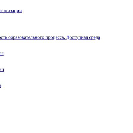
рганизации
ть образовательного процесса. Доступная среда
ся
ии
а