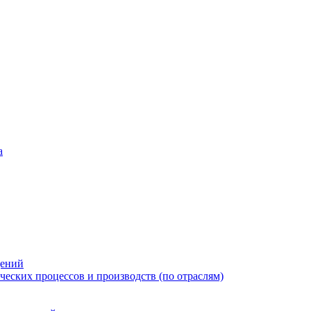
а
дений
еских процессов и производств (по отраслям)