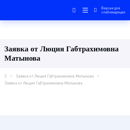
Версия для
слабовидящих
Заявка от Люция Габтрахимовна
Матынова
Заявка от Люция Габтрахимовна Матынова
Заявка от Люция Габтрахимовна Матынова