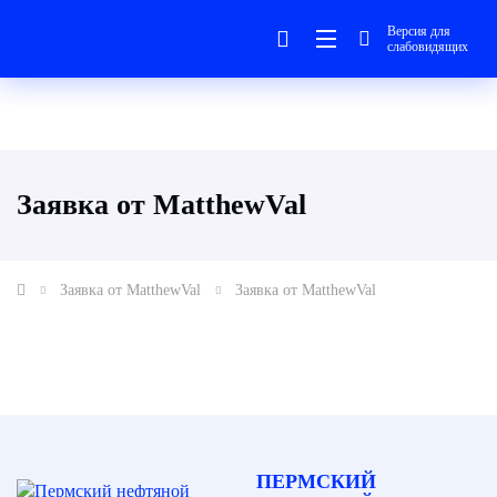
Версия для
слабовидящих
Заявка от MatthewVal
Заявка от MatthewVal
Заявка от MatthewVal
ПЕРМСКИЙ