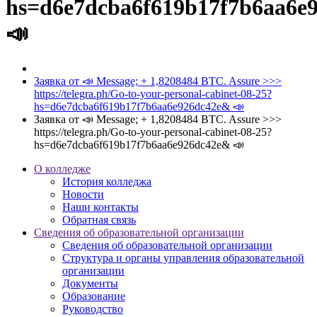
hs=d6e7dcba6f619b17f7b6aa6e
📣
Заявка от 📣 Message; + 1,8208484 BTC. Assure >>>
https://telegra.ph/Go-to-your-personal-cabinet-08-25?
hs=d6e7dcba6f619b17f7b6aa6e926dc42e& 📣
Заявка от 📣 Message; + 1,8208484 BTC. Assure >>>
https://telegra.ph/Go-to-your-personal-cabinet-08-25?
hs=d6e7dcba6f619b17f7b6aa6e926dc42e& 📣
О колледже
История колледжа
Новости
Наши контакты
Обратная связь
Сведения об образовательной организации
Сведения об образовательной организации
Структура и органы управления образовательной
организации
Документы
Образование
Руководство