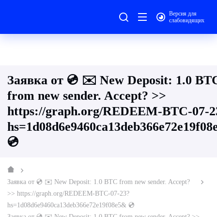
Версия для
слабовидящих
Заявка от 💿 ✉️ New Deposit: 1.0 BT
from new sender. Accept? >>
https://graph.org/REDEEM-BTC-07-2
hs=1d08d6e9460ca13deb366e72e19f08
💿
Заявка от 💿 ✉️ New Deposit: 1.0 BTC from new sender. Accept?
>> https://graph.org/REDEEM-BTC-07-23?
hs=1d08d6e9460ca13deb366e72e19f08e5& 💿
Заявка от 💿 ✉️ New Deposit: 1.0 BTC from new sender. Accept? >>