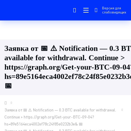
Версия для
слабовидящих
Заявка от 📅 ⚠️ Notification — 0.3 B
available for withdrawal. Continue >
https://graph.org/Get-your-BTC-09-04
hs=89e5164eca4002ef78c24f85e0232b
📅
Заявка от 📅 ⚠️ Notification — 0.3 BTC available for withdrawal.
Continue > https://graph.org/Get-your-BTC-09-04?
hs=89e5164eca4002ef78c24f85e0232b3e& 📅
Заявка от 📅 ⚠️ Notification — 0.3 BTC available for withdrawal.