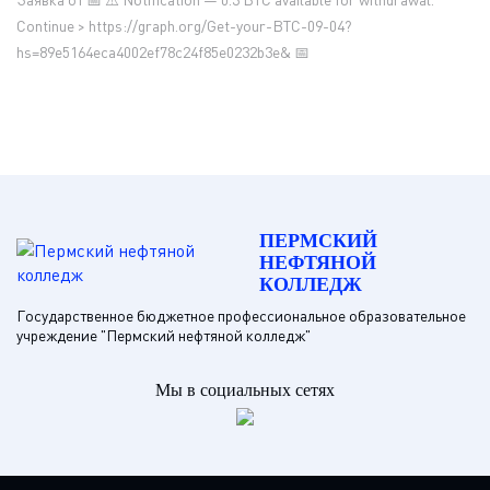
Continue > https://graph.org/Get-your-BTC-09-04?
hs=89e5164eca4002ef78c24f85e0232b3e& 📅
ПЕРМСКИЙ
НЕФТЯНОЙ
КОЛЛЕДЖ
Государственное бюджетное профессиональное образовательное
учреждение "Пермский нефтяной колледж"
Мы в социальных сетях