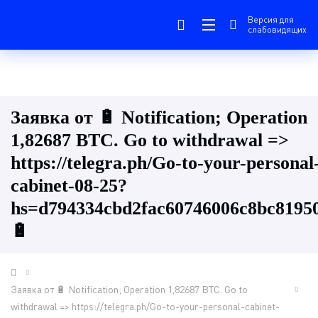
Версия для
слабовидящих
Заявка от 🔋 Notification; Operation
1,82687 BTC. Go to withdrawal =>
https://telegra.ph/Go-to-your-personal
cabinet-08-25?
hs=d794334cbd2fac60746006c8bc819
🔋
Заявка от 🔋 Notification; Operation 1,82687 BTC. Go to
withdrawal => https://telegra.ph/Go-to-your-personal-cabinet-