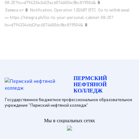
08-25?hs=d794334cbd2fac60746006c8bc819504& 🔋
Заявка от 🔋 Notification; Operation 1,82687 BTC. Go to withdrawal
=> https://telegra.ph/Go-to-your-personal-cabinet-08-25?
hs=d794334cbd2fac60746006c8bc819504& 🔋
ПЕРМСКИЙ
НЕФТЯНОЙ
КОЛЛЕДЖ
Государственное бюджетное профессиональное образовательное
учреждение "Пермский нефтяной колледж"
Мы в социальных сетях