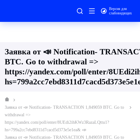
Версия для
слабовидящих
Заявка от 📣 Notification- TRANSA
BTC. Go to withdrawal =>
https://yandex.com/poll/enter/8UEd
hs=799a2cc7ebd8311d7cacd5d373e5e1
Заявка от 📣 Notification- TRANSACTION 1,849059 BTC. Go to
withdrawal =>
https://yandex.com/poll/enter/8UEdi2ihKWz3RazaLQttu1?
hs=799a2cc7ebd8311d7cacd5d373e5e1ea& 📣
Заявка от 📣 Notification- TRANSACTION 1,849059 BTC. Go to