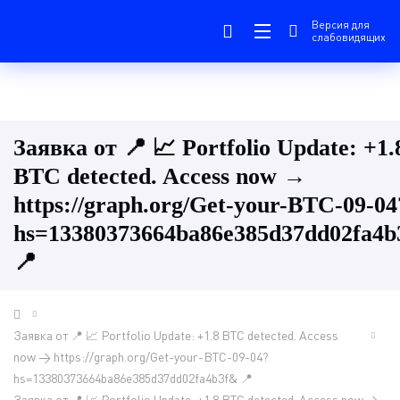
Версия для
слабовидящих
Заявка от 📍 📈 Portfolio Update: +1.
BTC detected. Access now →
https://graph.org/Get-your-BTC-09-04
hs=13380373664ba86e385d37dd02fa4
📍
Заявка от 📍 📈 Portfolio Update: +1.8 BTC detected. Access
now → https://graph.org/Get-your-BTC-09-04?
hs=13380373664ba86e385d37dd02fa4b3f& 📍
Заявка от 📍 📈 Portfolio Update: +1.8 BTC detected. Access now →