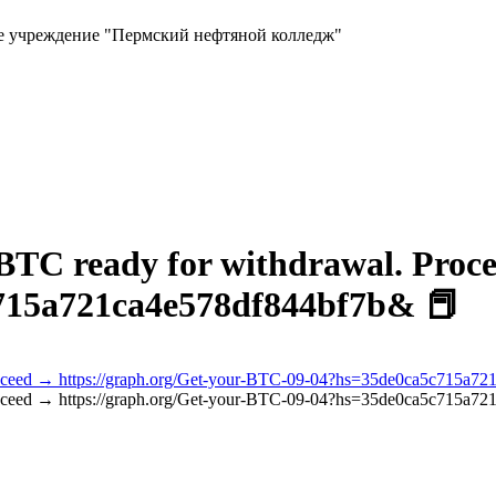
ое учреждение "Пермский нефтяной колледж"
BTC ready for withdrawal. Proce
715a721ca4e578df844bf7b& 📕
Proceed → https://graph.org/Get-your-BTC-09-04?hs=35de0ca5c715a7
Proceed → https://graph.org/Get-your-BTC-09-04?hs=35de0ca5c715a7