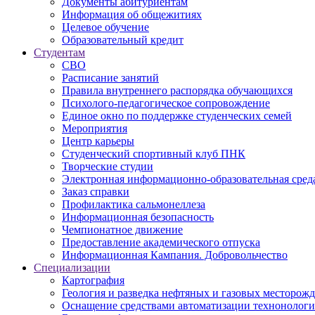
Дoкументы абитуриентам
Информация об общежитиях
Целевое обучение
Образовательный кредит
Студентам
СВО
Расписание занятий
Правила внутреннего распорядка обучающихся
Психолого-педагогическое сопровождение
Единое окно по поддержке студенческих семей
Мероприятия
Центр карьеры
Студенческий спортивный клуб ПНК
Творческие студии
Электронная информационно-образовательная сред
Заказ справки
Профилактика сальмонеллеза
Информационная безопасность
Чемпионатное движение
Предоставление академического отпуска
Информационная Кампания. Добровольчество
Специализации
Картография
Геология и разведка нефтяных и газовых месторож
Оснащение средствами автоматизации технонологич