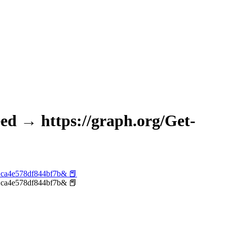
ed → https://graph.org/Get-
21ca4e578df844bf7b& 📕
21ca4e578df844bf7b& 📕