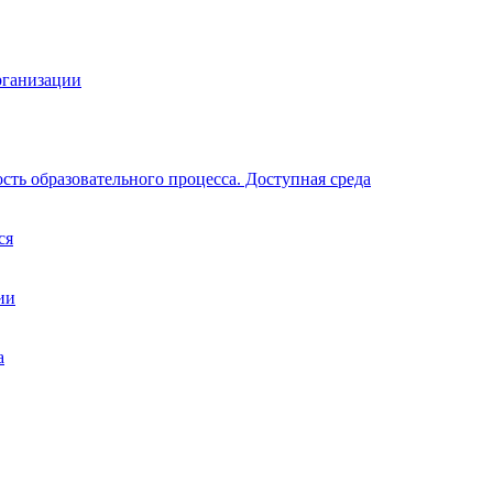
рганизации
ть образовательного процесса. Доступная среда
ся
ии
а