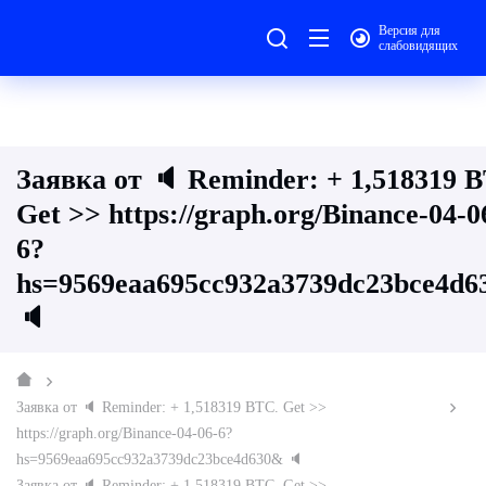
Версия для
слабовидящих
Заявка от 🔈 Reminder: + 1,518319 
Get >> https://graph.org/Binance-04-0
6?
hs=9569eaa695cc932a3739dc23bce4d
🔈
Заявка от 🔈 Reminder: + 1,518319 BTC. Get >>
https://graph.org/Binance-04-06-6?
hs=9569eaa695cc932a3739dc23bce4d630& 🔈
Заявка от 🔈 Reminder: + 1,518319 BTC. Get >>