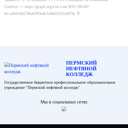
Confirm >> https://graph.org/Get-your-BTC-09-04?
hs=ad62fd8a70bab583edb3c8b62b252d07& 📄
ПЕРМСКИЙ
НЕФТЯНОЙ
КОЛЛЕДЖ
Государственное бюджетное профессиональное образовательное
учреждение "Пермский нефтяной колледж"
Мы в социальных сетях