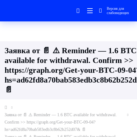
Версия для
слабовидящих
Заявка от 📄 ⚠️ Reminder — 1.6 BTC
available for withdrawal. Confirm >>
https://graph.org/Get-your-BTC-09-04
hs=ad62fd8a70bab583edb3c8b62b252
📄
Заявка от 📄 ⚠️ Reminder — 1.6 BTC available for withdrawal.
Confirm >> https://graph.org/Get-your-BTC-09-04?
hs=ad62fd8a70bab583edb3c8b62b252d07& 📄
Заявка от 📄 ⚠️ Reminder — 1.6 BTC available for withdrawal.