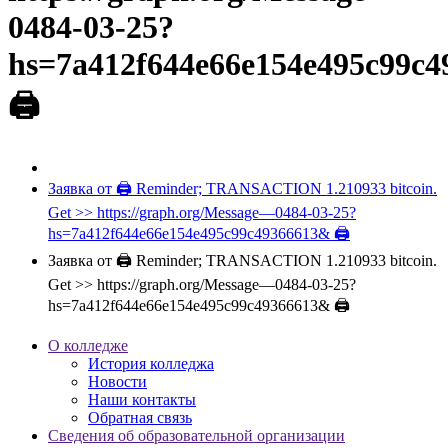
0484-03-25?
hs=7a412f644e66e154e495c99c
🖨
Заявка от 🖨 Reminder; TRANSACTION 1.210933 bitcoin.
Get >> https://graph.org/Message—0484-03-25?
hs=7a412f644e66e154e495c99c49366613& 🖨
Заявка от 🖨 Reminder; TRANSACTION 1.210933 bitcoin.
Get >> https://graph.org/Message—0484-03-25?
hs=7a412f644e66e154e495c99c49366613& 🖨
О колледже
История колледжа
Новости
Наши контакты
Обратная связь
Сведения об образовательной организации