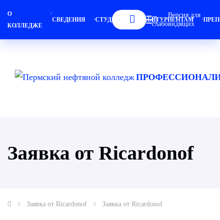
О
Версия для
СВЕДЕНИЯ
СТУДЕНТАМ
АБИТУРИЕНТАМ
ПРЕП
слабовидящих
КОЛЛЕДЖЕ
ПРОФЕССИОНАЛИ
Заявка от Ricardonof
Заявка от Ricardonof
Заявка от Ricardonof