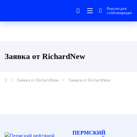
Версия для
слабовидящих
Заявка от RichardNew
Заявка от RichardNew
Заявка от RichardNew
ПЕРМСКИЙ