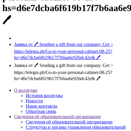
hs=d6e7dcba6f619b17f7b6aa6e
🖊
Заявка от 🖊 Sending a gift from our company. Get >
https://telegra.ph/Go-to-your-personal-cabinet-08-25?
hs=d6e7dcba6f619b17f7b6aa6e926dc42e& 🖊
Заявка от 🖊 Sending a gift from our company. Get >
https://telegra.ph/Go-to-your-personal-cabinet-08-25?
hs=d6e7dcba6f619b17f7b6aa6e926dc42e& 🖊
О колледже
История колледжа
Новости
Наши контакты
Обратная связь
Сведения об образовательной организации
Сведения об образовательной организации
Структура и органы управления образовательной