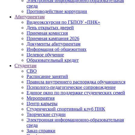
Электронная информационно-образовательная
среда
Противодействие коррупции
Абитуриентам
Видеоэкскурсия по ГБПОУ «ПНК»
День открытых дверей
Приемная комиссия
Приемная кампания 2026
Дoкументы абитуриентам
Информация об общежитиях
Целевое обучение
Образовательный кредит
Студентам
СВО
Расписание занятий
Правила внутреннего распорядка обучающихся
Психолого-педагогическое сопровождение
Единое окно по поддержке студенческих семей
Мероприятия
Центр карьеры
Студенческий спортивный клуб ПНК
Творческие студии
Электронная информационно-образовательная
среда
Заказ справки