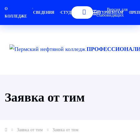
О
Версия для
СВЕДЕНИЯ
СТУДЕНТАМ
АБИТУРИЕНТАМ
ПРЕП
слабовидящих
КОЛЛЕДЖЕ
ПРОФЕССИОНАЛИ
Заявка от тим
Заявка от тим
Заявка от тим