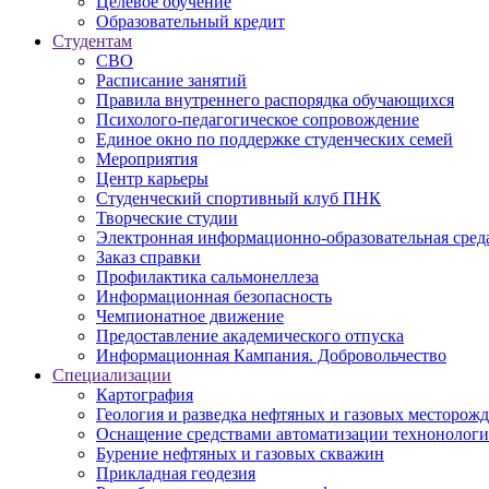
Целевое обучение
Образовательный кредит
Студентам
СВО
Расписание занятий
Правила внутреннего распорядка обучающихся
Психолого-педагогическое сопровождение
Единое окно по поддержке студенческих семей
Мероприятия
Центр карьеры
Студенческий спортивный клуб ПНК
Творческие студии
Электронная информационно-образовательная сред
Заказ справки
Профилактика сальмонеллеза
Информационная безопасность
Чемпионатное движение
Предоставление академического отпуска
Информационная Кампания. Добровольчество
Специализации
Картография
Геология и разведка нефтяных и газовых месторож
Оснащение средствами автоматизации технонологич
Бурение нефтяных и газовых скважин
Прикладная геодезия