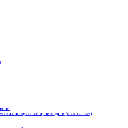
а
дений
еских процессов и производств (по отраслям)