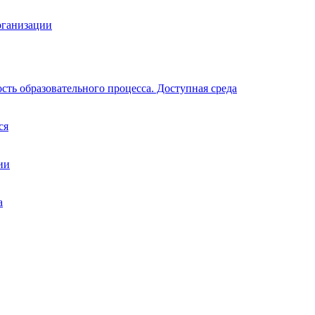
рганизации
ть образовательного процесса. Доступная среда
ся
ии
а