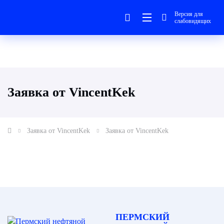
Версия для
слабовидящих
Заявка от VincentKek
Заявка от VincentKek
Заявка от VincentKek
ПЕРМСКИЙ