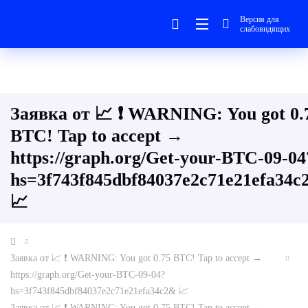
Версия для
слабовидящих
Заявка от 📈 ❗ WARNING: You got 0.
BTC! Tap to accept →
https://graph.org/Get-your-BTC-09-04
hs=3f743f845dbf84037e2c71e21efa34c
📈
Заявка от 📈 ❗ WARNING: You got 0.75 BTC! Tap to accept →
https://graph.org/Get-your-BTC-09-04?
hs=3f743f845dbf84037e2c71e21efa34c2& 📈
Заявка от 📈 ❗ WARNING: You got 0.75 BTC! Tap to accept →