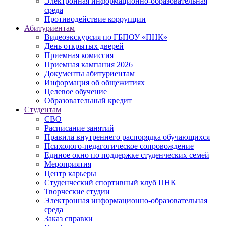
Электронная информационно-образовательная
среда
Противодействие коррупции
Абитуриентам
Видеоэкскурсия по ГБПОУ «ПНК»
День открытых дверей
Приемная комиссия
Приемная кампания 2026
Дoкументы абитуриентам
Информация об общежитиях
Целевое обучение
Образовательный кредит
Студентам
СВО
Расписание занятий
Правила внутреннего распорядка обучающихся
Психолого-педагогическое сопровождение
Единое окно по поддержке студенческих семей
Мероприятия
Центр карьеры
Студенческий спортивный клуб ПНК
Творческие студии
Электронная информационно-образовательная
среда
Заказ справки