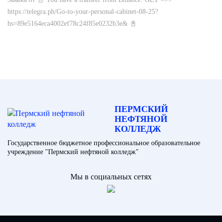
https://telegra.ph/Go-to-your-personal-cabinet-08-25?
hs=89e5164eca4002ef78c24f85e0232b3e& 📓
ПЕРМСКИЙ
НЕФТЯНОЙ
КОЛЛЕДЖ
Государственное бюджетное профессиональное образовательное
учреждение "Пермский нефтяной колледж"
Мы в социальных сетях