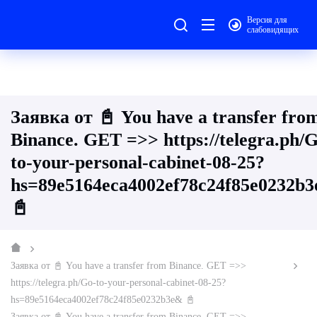
Версия для
слабовидящих
Заявка от 📓 You have a transfer fro
Binance. GЕТ =>> https://telegra.ph/
to-your-personal-cabinet-08-25?
hs=89e5164eca4002ef78c24f85e0232b
📓
Заявка от 📓 You have a transfer from Binance. GЕТ =>>
https://telegra.ph/Go-to-your-personal-cabinet-08-25?
hs=89e5164eca4002ef78c24f85e0232b3e& 📓
Заявка от 📓 You have a transfer from Binance. GЕТ =>>