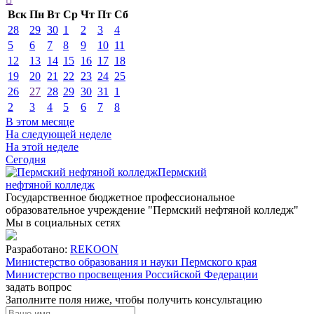
Вск
Пн
Вт
Ср
Чт
Пт
Сб
28
29
30
1
2
3
4
5
6
7
8
9
10
11
12
13
14
15
16
17
18
19
20
21
22
23
24
25
26
27
28
29
30
31
1
2
3
4
5
6
7
8
В этом месяце
На следующей неделе
На этой неделе
Сегодня
Пермский
нефтяной колледж
Государственное бюджетное профессиональное
образовательное учреждение "Пермский нефтяной колледж"
Мы в социальных сетях
Разработано:
REKOON
Министерство образования и науки Пермского края
Министерство просвещения Российской Федерации
задать вопрос
Заполните поля ниже, чтобы
получить консультацию