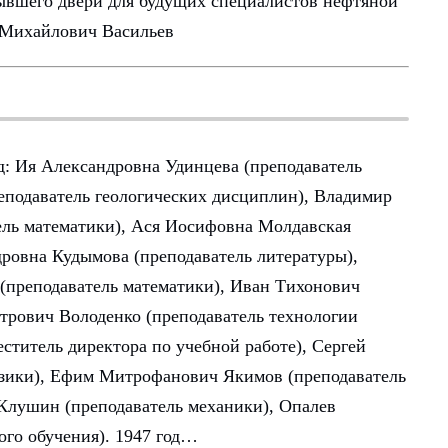
ывшего двери для будущих специалистов нефтяной
р Михайлович Васильев
д: Ия Александровна Удинцева (преподаватель
еподаватель геологических дисциплин), Владимир
ель математики), Ася Иосифовна Молдавская
дровна Кудымова (преподаватель литературы),
(преподаватель математики), Иван Тихонович
етрович Володенко (преподаватель технологии
ститель директора по учебной работе), Сергей
изики), Ефим Митрофанович Якимов (преподаватель
Клушин (преподаватель механики), Опалев
ого обучения). 1947 год…