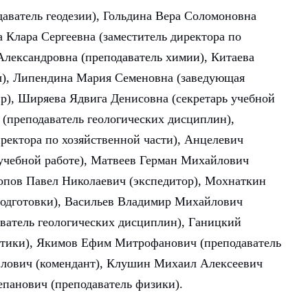
аватель геодезии), Гольдина Вера Соломоновна
а Клара Сергеевна (заместитель директора по
Александровна (преподаватель химии), Китаева
ры), Липендина Мария Семеновна (заведующая
р), Ширяева Ядвига Денисовна (секретарь учебной
 (преподаватель геологических дисциплин),
ректора по хозяйственной части), Анцелевич
 учебной работе), Матвеев Герман Михайлович
Попов Павел Николаевич (экспедитор), Мохнаткин
подготовки), Васильев Владимир Михайлович
аватель геологических дисциплин), Ганицкий
атики), Якимов Ефим Митрофанович (преподаватель
влович (комендант), Клушин Михаил Алексеевич
панович (преподаватель физики).