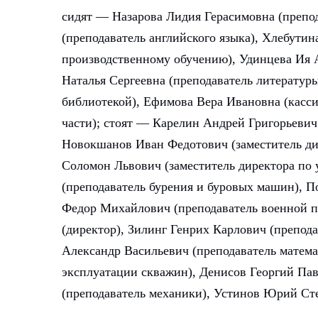
сидят — Назарова Лидия Герасимовна (препод
(преподаватель английского языка), Хлебутин
производственному обучению), Удинцева Ия 
Наталья Сергеевна (преподаватель литерату
библиотекой), Ефимова Вера Ивановна (касси
части); стоят — Карелин Андрей Григорьевич
Новокшанов Иван Федотович (заместитель ди
Соломон Львович (заместитель директора по
(преподаватель бурения и буровых машин), 
Федор Михайлович (преподаватель военной 
(директор), Зилинг Генрих Карлович (препод
Александр Васильевич (преподаватель матем
эксплуатации скважин), Денисов Георгий Па
(преподаватель механики), Устинов Юрий Сте