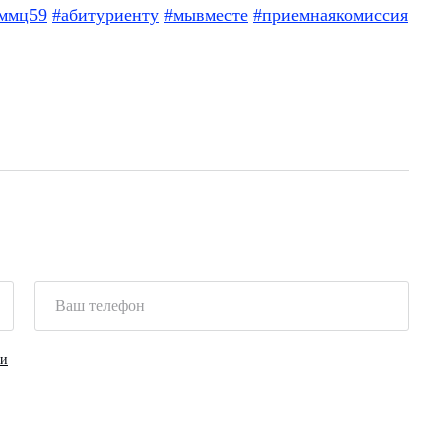
ммц59
#абитуриенту
#мывместе
#приемнаякомиссия
ки