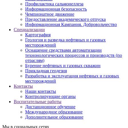
Профилактика сальмонеллеза
Информационная безопасность
Чемпионатное движение
Предоставление академического отпуска
Информационная Кампания. Добровольчество
Специализации
Картография
Геология и разведка нефтяных и газовых
месторождений
Оснащение средствами автоматизации
технонологических процессов и производств (по
отраслям)
Бурение нефтяных и газовых скважин
Прикладная геодезия
Разработка и эксплуатация нефтяных и газовых
месторождений
Контакты
Наши контакты
Контролирующие органы
Воспитательные работы
Дистанционное обучение
Международное образование
Дополнительное образование
Мы в социальных сетях