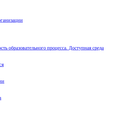
рганизации
ть образовательного процесса. Доступная среда
ся
ии
а