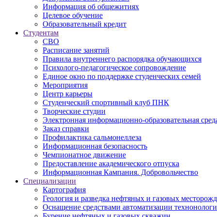
Информация об общежитиях
Целевое обучение
Образовательный кредит
Студентам
СВО
Расписание занятий
Правила внутреннего распорядка обучающихся
Психолого-педагогическое сопровождение
Единое окно по поддержке студенческих семей
Мероприятия
Центр карьеры
Студенческий спортивный клуб ПНК
Творческие студии
Электронная информационно-образовательная сред
Заказ справки
Профилактика сальмонеллеза
Информационная безопасность
Чемпионатное движение
Предоставление академического отпуска
Информационная Кампания. Добровольчество
Специализации
Картография
Геология и разведка нефтяных и газовых месторож
Оснащение средствами автоматизации технонологич
Бурение нефтяных и газовых скважин