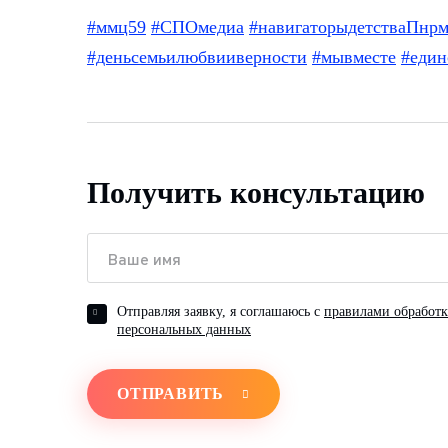
#ммц59
#СПОмедиа
#навигаторыдетстваПнр
#деньсемьилюбвииверности
#мывместе
#един
Получить консультацию
Отправляя заявку, я соглашаюсь с
правилами обработ
персональных данных
ОТПРАВИТЬ