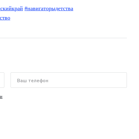
мскийкрай
#навигаторыдетства
ство
ки