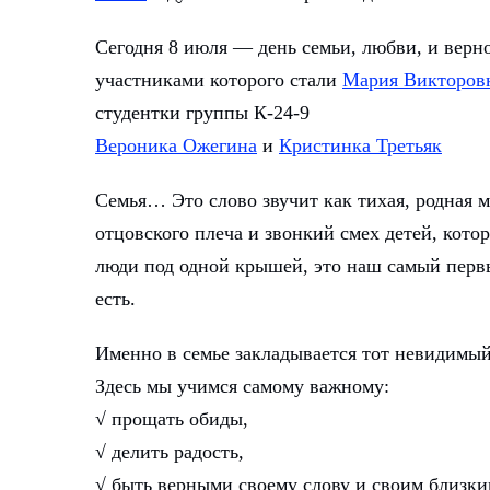
Сегодня 8 июля — день семьи, любви, и верно
участниками которого стали
Мария Викторов
студентки группы К-24-9
Вероника Ожегина
и
Кристинка Третьяк
Семья… Это слово звучит как тихая, родная 
отцовского плеча и звонкий смех детей, кото
люди под одной крышей, это наш самый первы
есть.
Именно в семье закладывается тот невидимый
Здесь мы учимся самому важному:
√ прощать обиды,
√ делить радость,
√ быть верными своему слову и своим близки