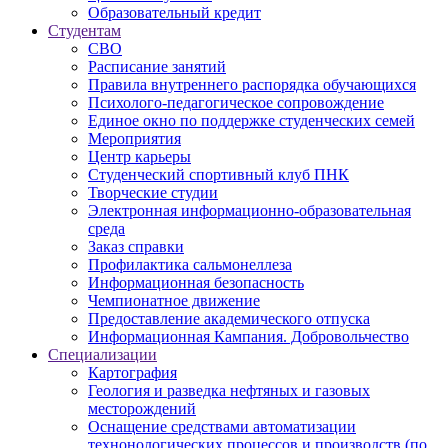
Образовательный кредит
Студентам
СВО
Расписание занятий
Правила внутреннего распорядка обучающихся
Психолого-педагогическое сопровождение
Единое окно по поддержке студенческих семей
Мероприятия
Центр карьеры
Студенческий спортивный клуб ПНК
Творческие студии
Электронная информационно-образовательная
среда
Заказ справки
Профилактика сальмонеллеза
Информационная безопасность
Чемпионатное движение
Предоставление академического отпуска
Информационная Кампания. Добровольчество
Специализации
Картография
Геология и разведка нефтяных и газовых
месторождений
Оснащение средствами автоматизации
технонологических процессов и производств (по