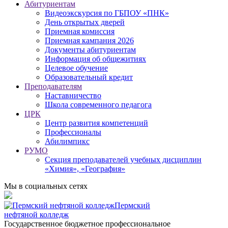
Абитуриентам
Видеоэкскурсия по ГБПОУ «ПНК»
День открытых дверей
Приемная комиссия
Приемная кампания 2026
Дoкументы абитуриентам
Информация об общежитиях
Целевое обучение
Образовательный кредит
Преподавателям
Наставничество
Школа современного педагога
ЦРК
Центр развития компетенций
Профессионалы
Абилимпикс
РУМО
Секция преподавателей учебных дисциплин
«Химия», «География»
Мы в социальных сетях
Пермский
нефтяной колледж
Государственное бюджетное профессиональное