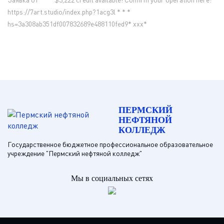
https://7art.studio/index.php?1acg3l * * *
hs=3a308ab351df007832689e488110fed9* ххх*
ПЕРМСКИЙ
НЕФТЯНОЙ
КОЛЛЕДЖ
Государственное бюджетное профессиональное образовательное
учреждение "Пермский нефтяной колледж"
Мы в социальных сетях