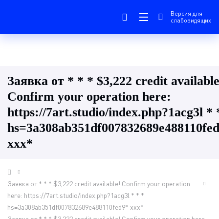
Версия для
слабовидящих
Заявка от * * * $3,222 credit available
Confirm your operation here:
https://7art.studio/index.php?1acg3l * 
hs=3a308ab351df007832689e488110fe
ххх*
Заявка от * * * $3,222 credit available! Confirm your operation
here: https://7art.studio/index.php?1acg3l * * *
hs=3a308ab351df007832689e488110fed9* ххх*
Заявка от * * * $3,222 credit available! Confirm your operation here: