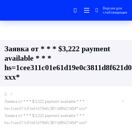
Версия для
слабовидящих
Заявка от * * * $3,222 payment
available * * *
hs=1cee311c01e61d19e0c3811d8f621d
ххх*
Заявка от * * * $3,222 payment available * * *
hs=1cee311c01e61d19e0c3811d8f621d0d* ххх*
Заявка от * * * $3,222 payment available * * *
hs=1cee311c01e61d19e0c3811d8f621d0d* ххх*