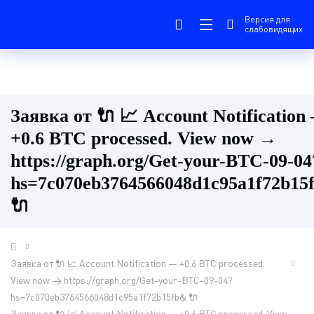
Версия для
слабовидящих
Заявка от 🔌 📈 Account Notification
+0.6 BTC processed. View now →
https://graph.org/Get-your-BTC-09-04
hs=7c070eb3764566048d1c95a1f72b15
🔌
Заявка от 🔌 📈 Account Notification — +0.6 BTC processed.
View now → https://graph.org/Get-your-BTC-09-04?
hs=7c070eb3764566048d1c95a1f72b15fb& 🔌
Заявка от 🔌 📈 Account Notification — +0.6 BTC processed. View