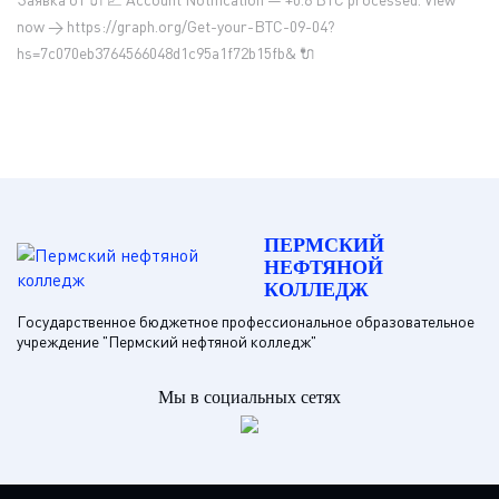
now → https://graph.org/Get-your-BTC-09-04?
hs=7c070eb3764566048d1c95a1f72b15fb& 🔌
ПЕРМСКИЙ
НЕФТЯНОЙ
КОЛЛЕДЖ
Государственное бюджетное профессиональное образовательное
учреждение "Пермский нефтяной колледж"
Мы в социальных сетях