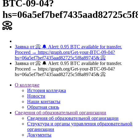
BTC-09-04?
hs=06a5ef7bef7435aad82725c5
📀
Заявка от 📀 🔔 Alert: 0.95 BTC available for transfer.
Proceed → https://graph.org/Get-your-BTC-09-04?
hs=06a5ef7bef7435aad82725c5f8a89745& 📀
Заявка от 📀 🔔 Alert: 0.95 BTC available for transfer.
Proceed → https://graph.org/Get-your-BTC-09-04?
hs=06a5ef7bef7435aad82725c5f8a89745& 📀
О колледже
История колледжа
Новости
Наши контакты
Обратная связь
Сведения об образовательной организации
Сведения об образовательной организации
Структура и органы управления образовательной
организации
Документы