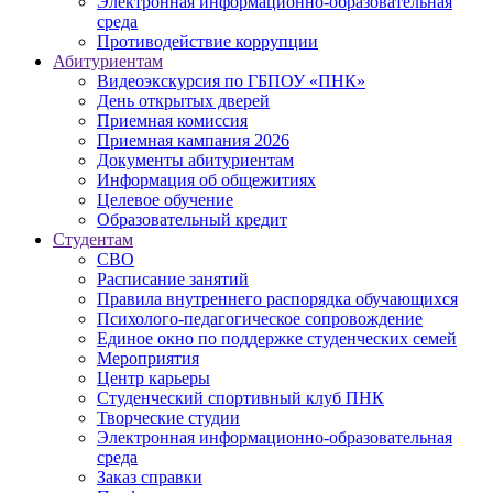
Электронная информационно-образовательная
среда
Противодействие коррупции
Абитуриентам
Видеоэкскурсия по ГБПОУ «ПНК»
День открытых дверей
Приемная комиссия
Приемная кампания 2026
Дoкументы абитуриентам
Информация об общежитиях
Целевое обучение
Образовательный кредит
Студентам
СВО
Расписание занятий
Правила внутреннего распорядка обучающихся
Психолого-педагогическое сопровождение
Единое окно по поддержке студенческих семей
Мероприятия
Центр карьеры
Студенческий спортивный клуб ПНК
Творческие студии
Электронная информационно-образовательная
среда
Заказ справки