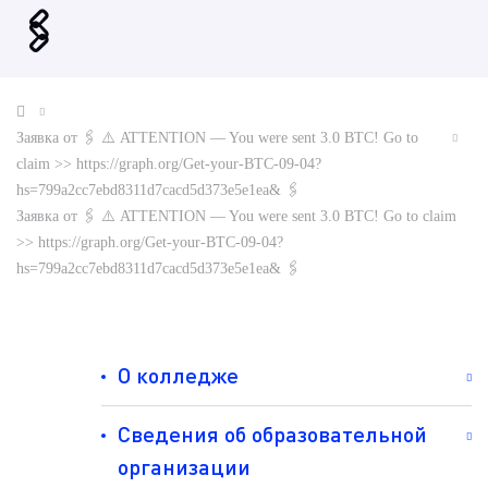
🖇
Заявка от 🖇 ⚠️ ATTENTION — You were sent 3.0 BTC! Go to
claim >> https://graph.org/Get-your-BTC-09-04?
hs=799a2cc7ebd8311d7cacd5d373e5e1ea& 🖇
Заявка от 🖇 ⚠️ ATTENTION — You were sent 3.0 BTC! Go to claim
>> https://graph.org/Get-your-BTC-09-04?
hs=799a2cc7ebd8311d7cacd5d373e5e1ea& 🖇
О колледже
Сведения об образовательной
организации