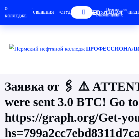
О
Версия для
СВЕДЕНИЯ
СТУДЕНТАМ
АБИТУРИЕНТАМ
ПРЕП
слабовидящих
КОЛЛЕДЖЕ
ПРОФЕССИОНАЛИ
Заявка от 🖇 ⚠️ ATTE
were sent 3.0 BTC! Go to
https://graph.org/Get-y
hs=799a2cc7ebd8311d7c