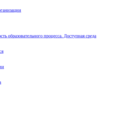
рганизации
ть образовательного процесса. Доступная среда
ся
ии
а