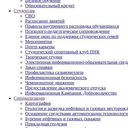
Целевое обучение
Образовательный кредит
Студентам
СВО
Расписание занятий
Правила внутреннего распорядка обучающихся
Психолого-педагогическое сопровождение
Единое окно по поддержке студенческих семей
Мероприятия
Центр карьеры
Студенческий спортивный клуб ПНК
Творческие студии
Электронная информационно-образовательная сред
Заказ справки
Профилактика сальмонеллеза
Информационная безопасность
Чемпионатное движение
Предоставление академического отпуска
Информационная Кампания. Добровольчество
Специализации
Картография
Геология и разведка нефтяных и газовых месторож
Оснащение средствами автоматизации технонологич
Бурение нефтяных и газовых скважин
Прикладная геодезия