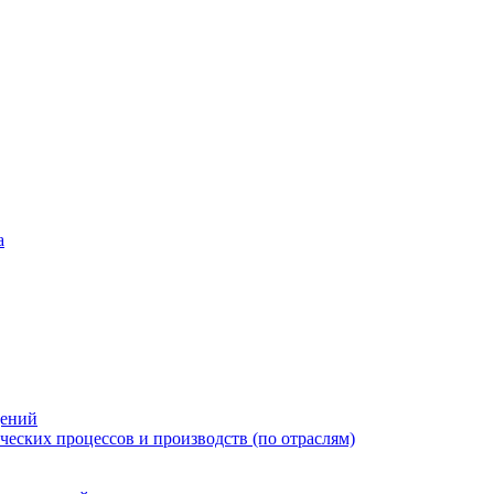
а
дений
еских процессов и производств (по отраслям)