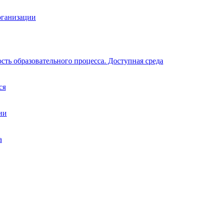
рганизации
ть образовательного процесса. Доступная среда
ся
ии
а