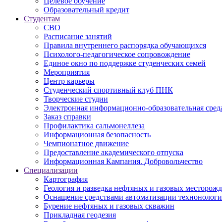
Целевое обучение
Образовательный кредит
Студентам
СВО
Расписание занятий
Правила внутреннего распорядка обучающихся
Психолого-педагогическое сопровождение
Единое окно по поддержке студенческих семей
Мероприятия
Центр карьеры
Студенческий спортивный клуб ПНК
Творческие студии
Электронная информационно-образовательная сред
Заказ справки
Профилактика сальмонеллеза
Информационная безопасность
Чемпионатное движение
Предоставление академического отпуска
Информационная Кампания. Добровольчество
Специализации
Картография
Геология и разведка нефтяных и газовых месторож
Оснащение средствами автоматизации технонологич
Бурение нефтяных и газовых скважин
Прикладная геодезия