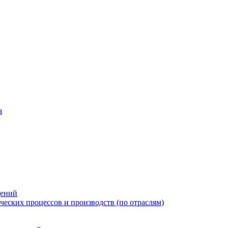
а
дений
еских процессов и производств (по отраслям)