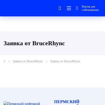
Версия для
слабовидящих
Заявка от BruceRhync
Заявка от BruceRhync
Заявка от BruceRhync
ПЕРМСКИЙ