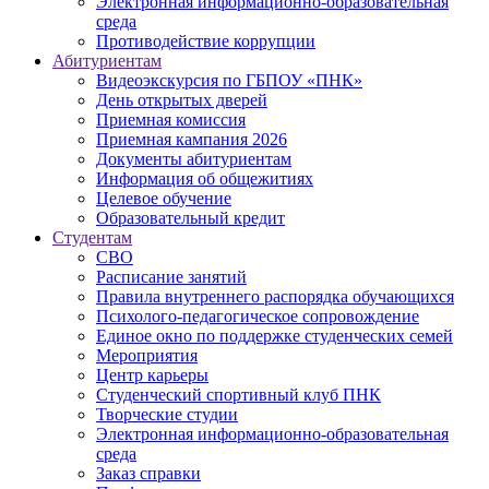
Электронная информационно-образовательная
среда
Противодействие коррупции
Абитуриентам
Видеоэкскурсия по ГБПОУ «ПНК»
День открытых дверей
Приемная комиссия
Приемная кампания 2026
Дoкументы абитуриентам
Информация об общежитиях
Целевое обучение
Образовательный кредит
Студентам
СВО
Расписание занятий
Правила внутреннего распорядка обучающихся
Психолого-педагогическое сопровождение
Единое окно по поддержке студенческих семей
Мероприятия
Центр карьеры
Студенческий спортивный клуб ПНК
Творческие студии
Электронная информационно-образовательная
среда
Заказ справки