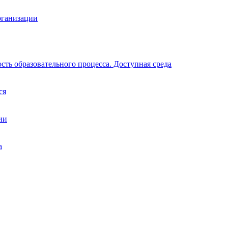
рганизации
ть образовательного процесса. Доступная среда
ся
ии
а