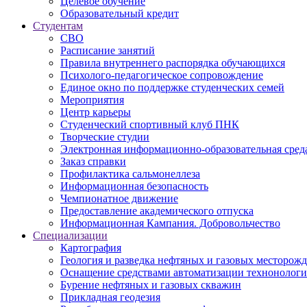
Целевое обучение
Образовательный кредит
Студентам
СВО
Расписание занятий
Правила внутреннего распорядка обучающихся
Психолого-педагогическое сопровождение
Единое окно по поддержке студенческих семей
Мероприятия
Центр карьеры
Студенческий спортивный клуб ПНК
Творческие студии
Электронная информационно-образовательная сред
Заказ справки
Профилактика сальмонеллеза
Информационная безопасность
Чемпионатное движение
Предоставление академического отпуска
Информационная Кампания. Добровольчество
Специализации
Картография
Геология и разведка нефтяных и газовых месторож
Оснащение средствами автоматизации технонологич
Бурение нефтяных и газовых скважин
Прикладная геодезия