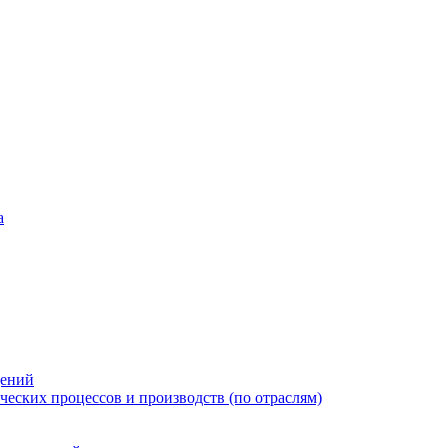
а
дений
еских процессов и производств (по отраслям)