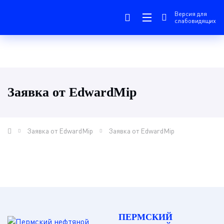
Версия для
слабовидящих
Заявка от EdwardMip
Заявка от EdwardMip
Заявка от EdwardMip
ПЕРМСКИЙ