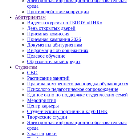
Электронная информационно-образовательная
среда
Противодействие коррупции
Абитуриентам
Видеоэкскурсия по ГБПОУ «ПНК»
День открытых дверей
Приемная комиссия
Приемная кампания 2026
Дoкументы абитуриентам
Информация об общежитиях
Целевое обучение
Образовательный кредит
Студентам
СВО
Расписание занятий
Правила внутреннего распорядка обучающихся
Психолого-педагогическое сопровождение
Единое окно по поддержке студенческих семей
Мероприятия
Центр карьеры
Студенческий спортивный клуб ПНК
Творческие студии
Электронная информационно-образовательная
среда
Заказ справки