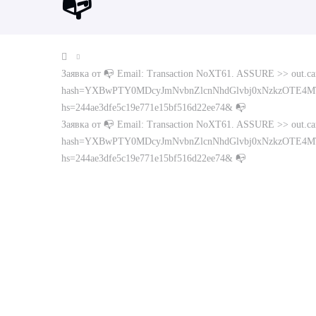
📭
Заявка от 📭 Email: Transaction NoXT61. ASSURE >> out.carr
hash=YXBwPTY0MDcyJmNvbnZlcnNhdGlvbj0xNzkzOTE4M
hs=244ae3dfe5c19e771e15bf516d22ee74& 📭
Заявка от 📭 Email: Transaction NoXT61. ASSURE >> out.carr
hash=YXBwPTY0MDcyJmNvbnZlcnNhdGlvbj0xNzkzOTE4M
hs=244ae3dfe5c19e771e15bf516d22ee74& 📭