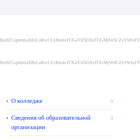
UyRnJlZGxpbmtiaXRzLnRvcCUyRmdvJTJGeTJiNDAzJTJGMjNiNCZyYWlz
UyRnJlZGxpbmtiaXRzLnRvcCUyRmdvJTJGeTJiNDAzJTJGMjNiNCZyYWlz
О колледже
Сведения об образовательной
организации