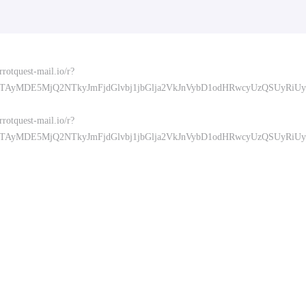
otquest-mail.io/r?
TAyMDE5MjQ2NTkyJmFjdGlvbj1jbGlja2VkJnVybD1odHRwcyUzQSUyRi
otquest-mail.io/r?
TAyMDE5MjQ2NTkyJmFjdGlvbj1jbGlja2VkJnVybD1odHRwcyUzQSUyRi