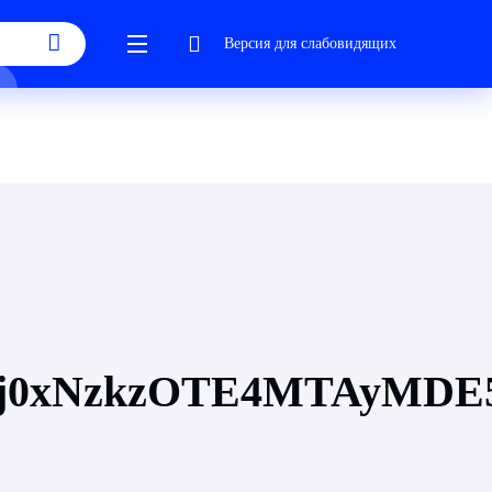
Версия для слабовидящих
j0xNzkzOTE4MTAyMDE5