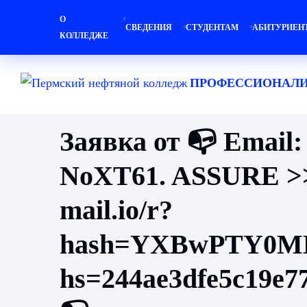
О
СВЕДЕНИЯ
СТУДЕНТАМ
АБИТУРИЕН
КОЛЛЕДЖЕ
ПРОФЕССИОНАЛИ
Заявка от 📭 Email:
NoXT61. ASSURE >> 
mail.io/r?
hash=YXBwPTY0MD
hs=244ae3dfe5c19e7