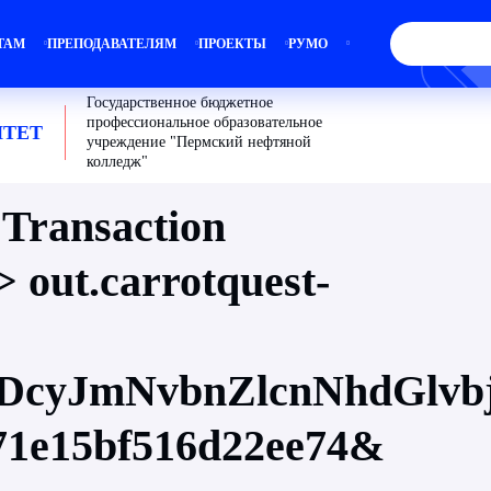
ТАМ
ПРЕПОДАВАТЕЛЯМ
ПРОЕКТЫ
РУМО
Государственное бюджетное
профессиональное образовательное
ТЕТ
учреждение "Пермский нефтяной
колледж"
 Transaction
out.carrotquest-
cyJmNvbnZlcnNhdGlvb
71e15bf516d22ee74&