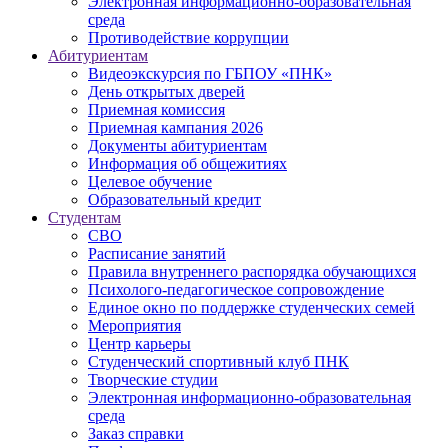
Электронная информационно-образовательная
среда
Противодействие коррупции
Абитуриентам
Видеоэкскурсия по ГБПОУ «ПНК»
День открытых дверей
Приемная комиссия
Приемная кампания 2026
Дoкументы абитуриентам
Информация об общежитиях
Целевое обучение
Образовательный кредит
Студентам
СВО
Расписание занятий
Правила внутреннего распорядка обучающихся
Психолого-педагогическое сопровождение
Единое окно по поддержке студенческих семей
Мероприятия
Центр карьеры
Студенческий спортивный клуб ПНК
Творческие студии
Электронная информационно-образовательная
среда
Заказ справки