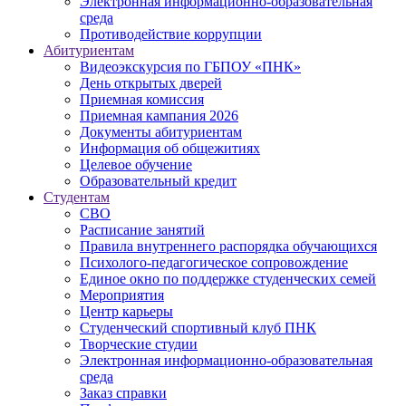
Электронная информационно-образовательная
среда
Противодействие коррупции
Абитуриентам
Видеоэкскурсия по ГБПОУ «ПНК»
День открытых дверей
Приемная комиссия
Приемная кампания 2026
Дoкументы абитуриентам
Информация об общежитиях
Целевое обучение
Образовательный кредит
Студентам
СВО
Расписание занятий
Правила внутреннего распорядка обучающихся
Психолого-педагогическое сопровождение
Единое окно по поддержке студенческих семей
Мероприятия
Центр карьеры
Студенческий спортивный клуб ПНК
Творческие студии
Электронная информационно-образовательная
среда
Заказ справки