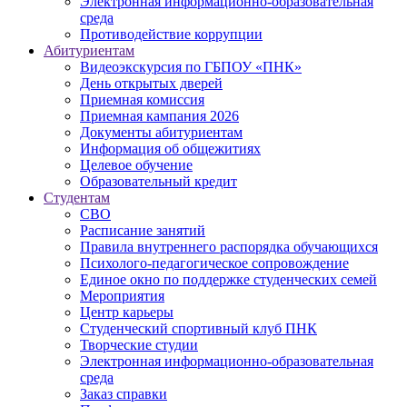
Электронная информационно-образовательная
среда
Противодействие коррупции
Абитуриентам
Видеоэкскурсия по ГБПОУ «ПНК»
День открытых дверей
Приемная комиссия
Приемная кампания 2026
Дoкументы абитуриентам
Информация об общежитиях
Целевое обучение
Образовательный кредит
Студентам
СВО
Расписание занятий
Правила внутреннего распорядка обучающихся
Психолого-педагогическое сопровождение
Единое окно по поддержке студенческих семей
Мероприятия
Центр карьеры
Студенческий спортивный клуб ПНК
Творческие студии
Электронная информационно-образовательная
среда
Заказ справки