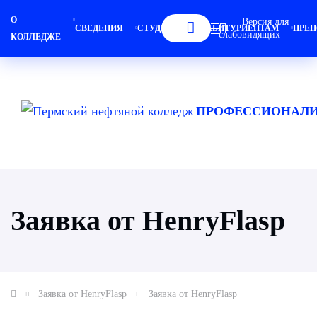
О
Версия для
СВЕДЕНИЯ
СТУДЕНТАМ
АБИТУРИЕНТАМ
ПРЕП
слабовидящих
КОЛЛЕДЖЕ
ПРОФЕССИОНАЛИ
Заявка от HenryFlasp
Заявка от HenryFlasp
Заявка от HenryFlasp