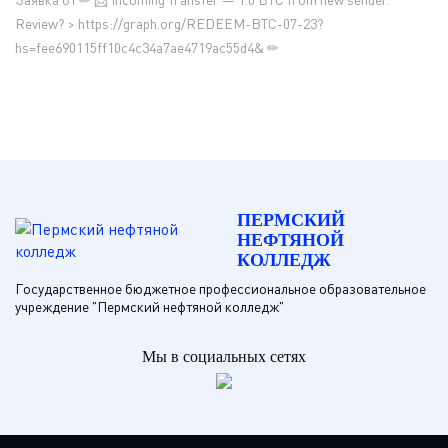
Review? > https://graph.org/REDEEM-BTC-07-23?
hs=fee690115ff10c4c34a7ae4719ac55d4& ✏
ПЕРМСКИЙ
НЕФТЯНОЙ
КОЛЛЕДЖ
Государственное бюджетное профессиональное образовательное
учреждение "Пермский нефтяной колледж"
Мы в социальных сетях