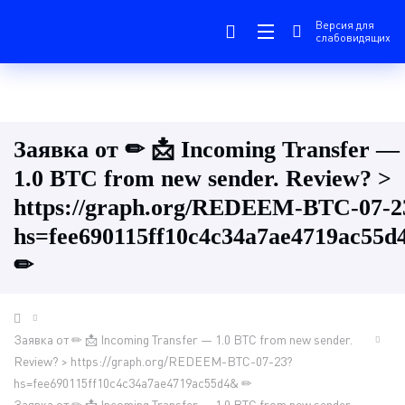
Версия для
слабовидящих
Заявка от ✏ 📩 Incoming Transfer —
1.0 BTC from new sender. Review? >
https://graph.org/REDEEM-BTC-07-2
hs=fee690115ff10c4c34a7ae4719ac55
✏
Заявка от ✏ 📩 Incoming Transfer — 1.0 BTC from new sender.
Review? > https://graph.org/REDEEM-BTC-07-23?
hs=fee690115ff10c4c34a7ae4719ac55d4& ✏
Заявка от ✏ 📩 Incoming Transfer — 1.0 BTC from new sender.